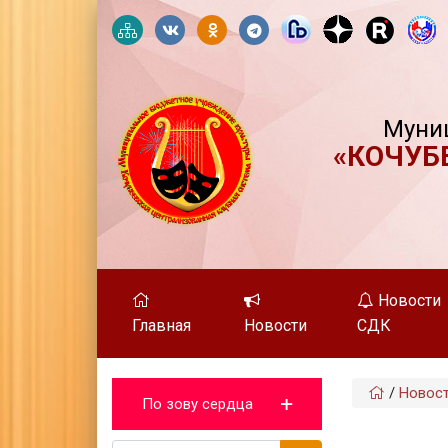
Муни
«КОЧУБ
Новости
Главная
Новости
СДК
/
Новос
По зову сердца