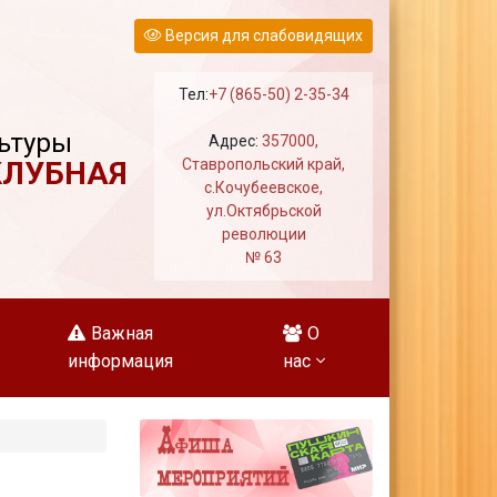
Версия для слабовидящих
Тел:
+7 (865-50) 2-35-34
ьтуры
Адрес:
357000,
КЛУБНАЯ
Ставропольский край,
с.Кочубеевское,
ул.Октябрьской
революции
№ 63
Важная
О
информация
нас