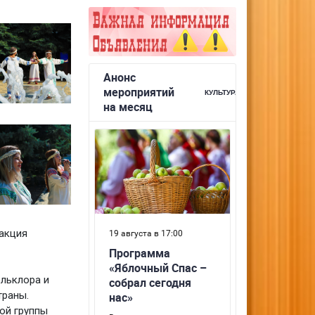
 акция
льклора и
траны.
ой группы