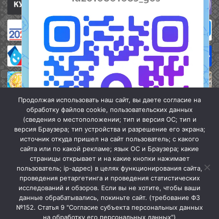
Продолжая использовать наш сайт, вы даете согласие на
обработку файлов cookie, пользовательских данных
(сведения о местоположении; тип и версия ОС; тип и
версия Браузера; тип устройства и разрешение его экрана;
источник откуда пришел на сайт пользователь; с какого
сайта или по какой рекламе; язык ОС и Браузера; какие
страницы открывает и на какие кнопки нажимает
пользователь; ip-адрес) в целях функционирования сайта,
проведения ретаргетинга и проведения статистических
«Кочубеевская централизованная клубная система» © 2026
исследований и обзоров. Если вы не хотите, чтобы ваши
Мы в МАХ
данные обрабатывались, покиньте сайт. (требование ФЗ
№152. Статья 9 "Согласие субъекта персональных данных
г.
Закрыть
на обработку его персональных данных")