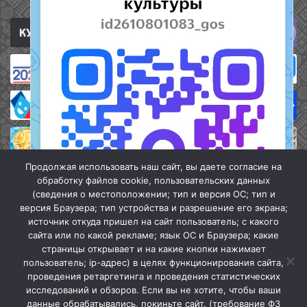
Полезные ссылки
Продолжая использовать наш сайт, вы даете согласие на
обработку файлов cookie, пользовательских данных
(сведения о местоположении; тип и версия ОС; тип и
версия Браузера; тип устройства и разрешение его экрана;
источник откуда пришел на сайт пользователь; с какого
сайта или по какой рекламе; язык ОС и Браузера; какие
страницы открывает и на какие кнопки нажимает
пользователь; ip-адрес) в целях функционирования сайта,
проведения ретаргетинга и проведения статистических
«Кочубеевская централизованная клубная система» © 2026
исследований и обзоров. Если вы не хотите, чтобы ваши
Мы в МАХ
данные обрабатывались, покиньте сайт. (требование ФЗ