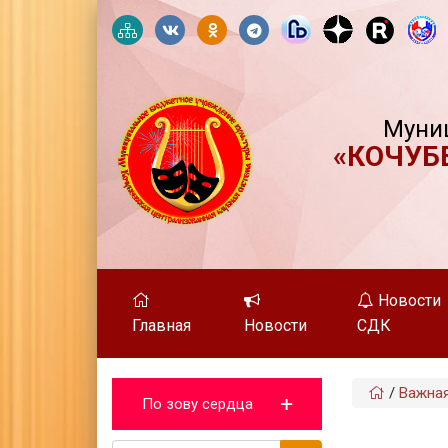
Муни
«КОЧУБ
Новости
Главная
Новости
СДК
/
Важна
По зову сердца