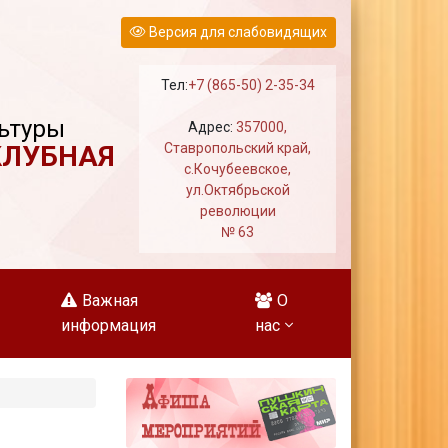
Версия для слабовидящих
Тел:
+7 (865-50) 2-35-34
ьтуры
Адрес:
357000,
КЛУБНАЯ
Ставропольский край,
с.Кочубеевское,
ул.Октябрьской
революции
№ 63
Важная
О
информация
нас