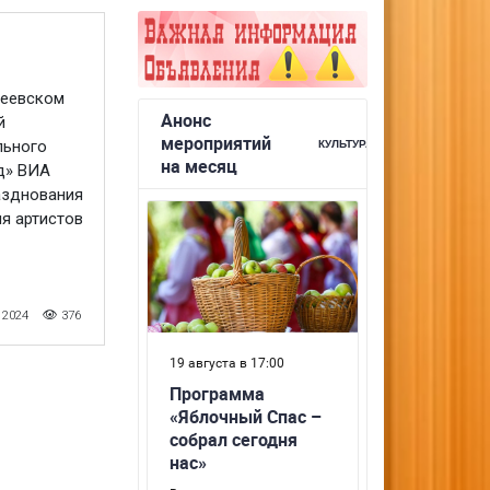
леевском
й
льного
д» ВИА
азднования
я артистов
 2024
376