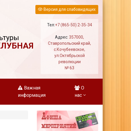
Версия для слабовидящих
Тел:
+7 (865-50) 2-35-34
ьтуры
Адрес:
357000,
КЛУБНАЯ
Ставропольский край,
с.Кочубеевское,
ул.Октябрьской
революции
№ 63
Важная
О
информация
нас