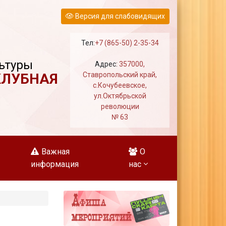
Версия для слабовидящих
Тел:
+7 (865-50) 2-35-34
ьтуры
Адрес:
357000,
КЛУБНАЯ
Ставропольский край,
с.Кочубеевское,
ул.Октябрьской
революции
№ 63
Важная
О
информация
нас