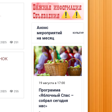
.
 2025
251
 НОК
 2025
255