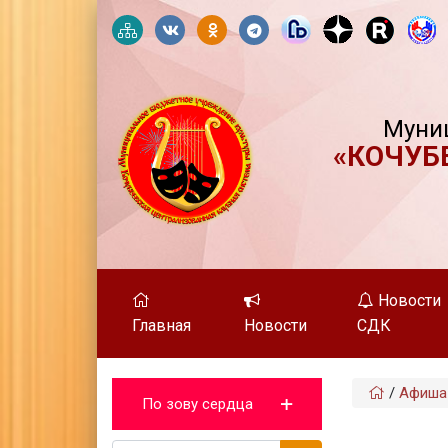
Муни
«КОЧУБ
Новости
Главная
Новости
СДК
/
Афиша
По зову сердца