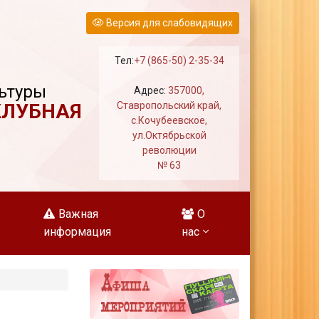
Версия для слабовидящих
Тел:
+7 (865-50) 2-35-34
ьтуры
Адрес:
357000,
КЛУБНАЯ
Ставропольский край,
с.Кочубеевское,
ул.Октябрьской
революции
№ 63
Важная
О
информация
нас