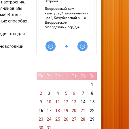
 настроения.
яников. Вы
ми! В ходе
чных способах
редиенты для
 новогодний
Пн
Вт
Ср
Чт
Пт
Сб
Вс
1
2
3
4
5
6
7
8
9
10
11
12
13
14
15
16
17
18
19
20
21
22
23
24
25
26
27
28
29
30
31