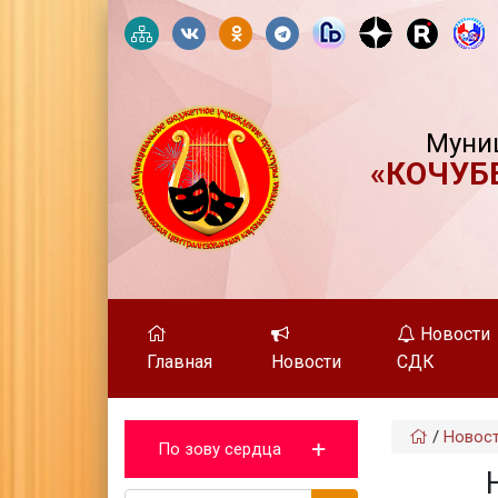
Муни
«КОЧУБ
Новости
Главная
Новости
СДК
/
Новос
По зову сердца