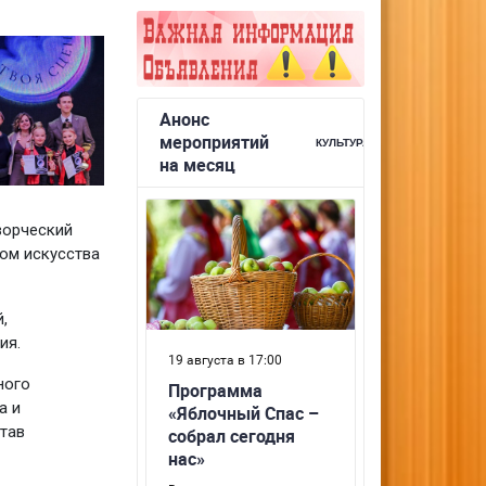
ворческий
ом искусства
,
ия.
ного
а и
тав