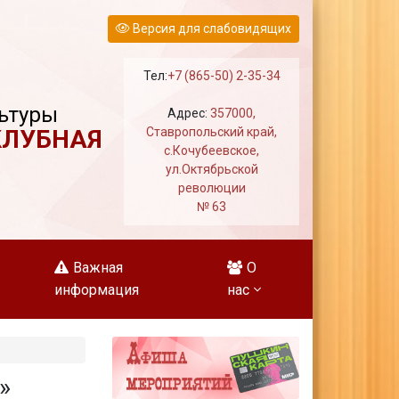
Версия для слабовидящих
Тел:
+7 (865-50) 2-35-34
ьтуры
Адрес:
357000,
КЛУБНАЯ
Ставропольский край,
с.Кочубеевское,
ул.Октябрьской
революции
№ 63
Важная
О
информация
нас
»