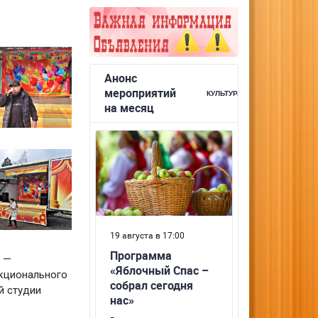
 —
нкционального
й студии