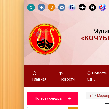
Муни
«КОЧУБ
Новости
Главная
Новости
СДК
/
Мероп
По зову сердца
Т