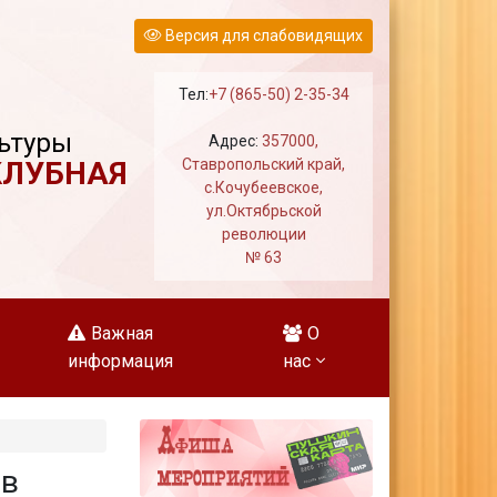
Версия для слабовидящих
Тел:
+7 (865-50) 2-35-34
ьтуры
Адрес:
357000,
КЛУБНАЯ
Ставропольский край,
с.Кочубеевское,
ул.Октябрьской
революции
№ 63
Важная
О
информация
нас
 в