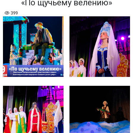
«По щучьему велению»
399