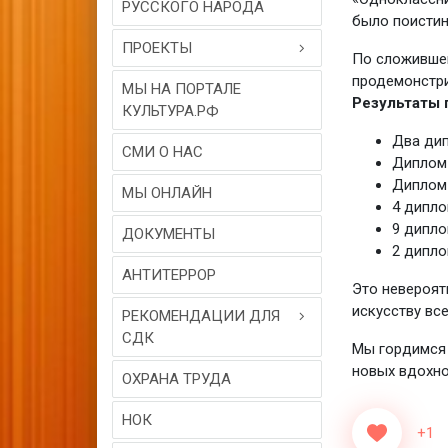
РУССКОГО НАРОДА
было поистин
ПРОЕКТЫ
По сложившей
продемонстри
МЫ НА ПОРТАЛЕ
Результаты г
КУЛЬТУРА.РФ
Два дип
СМИ О НАС
Диплом 
Диплом 
МЫ ОНЛАЙН
4 дипло
9 дипло
ДОКУМЕНТЫ
2 дипло
АНТИТЕРРОР
Это невероят
искусству все
РЕКОМЕНДАЦИИ ДЛЯ
СДК
Мы гордимся 
новых вдохно
ОХРАНА ТРУДА
НОК
+1