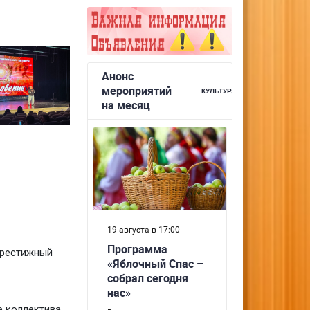
престижный
е коллектива