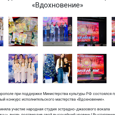
«Вдохновение»
врополе при поддержке Министерства культуры РФ состоялся 
й конкурс исполнительского мастерства «Вдохновение».
риняла участие народная студия эстрадно-джазового вокала
цы», вновь подтвердив свой высочайший уровень! Выступлени