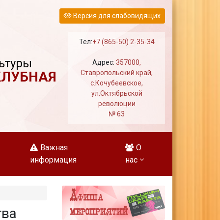
Версия для слабовидящих
Тел:
+7 (865-50) 2-35-34
ьтуры
Адрес:
357000,
КЛУБНАЯ
Ставропольский край,
с.Кочубеевское,
ул.Октябрьской
революции
№ 63
Важная
О
информация
нас
тва