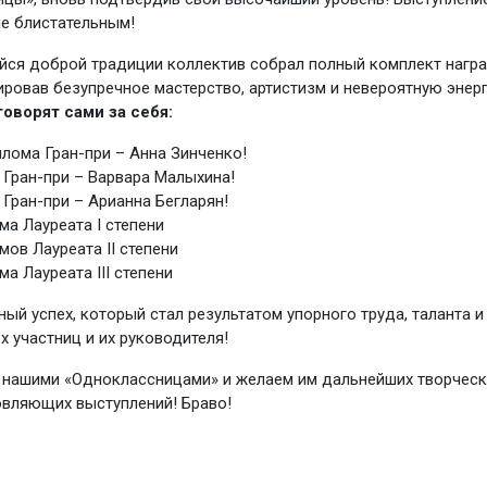
е блистательным!
ся доброй традиции коллектив собрал полный комплект награ
ровав безупречное мастерство, артистизм и невероятную энерг
оворят сами за себя:
лома Гран-при – Анна Зинченко!
Гран-при – Варвара Малыхина!
Гран-при – Арианна Бегларян!
ма Лауреата I степени
мов Лауреата II степени
ма Лауреата III степени
ный успех, который стал результатом упорного труда, таланта 
х участниц и их руководителя!
нашими «Одноклассницами» и желаем им дальнейших творческ
вляющих выступлений! Браво!