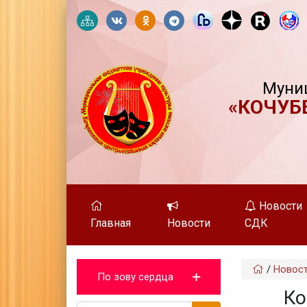
Муни
«КОЧУБ
Новости
Главная
Новости
СДК
/
Новос
По зову сердца
Ко