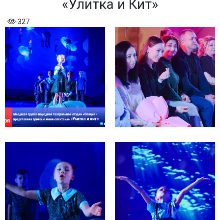
«Улитка и Кит»
327