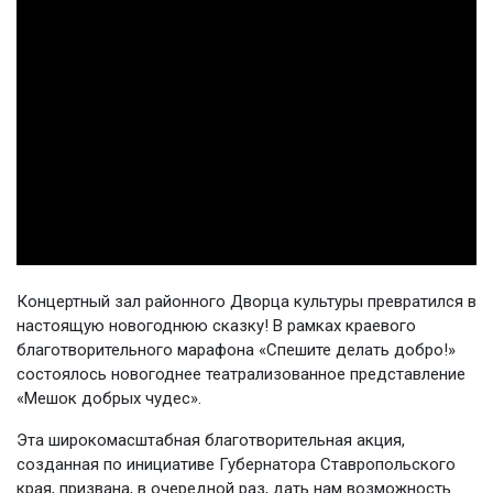
Концертный зал районного Дворца культуры превратился в
настоящую новогоднюю сказку! В рамках краевого
благотворительного марафона «Спешите делать добро!»
состоялось новогоднее театрализованное представление
«Мешок добрых чудес».
Эта широкомасштабная благотворительная акция,
созданная по инициативе Губернатора Ставропольского
края, призвана, в очередной раз, дать нам возможность