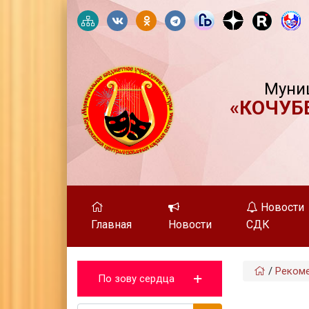
Муни
«КОЧУБ
Новости
Главная
Новости
СДК
/
Реком
По зову сердца