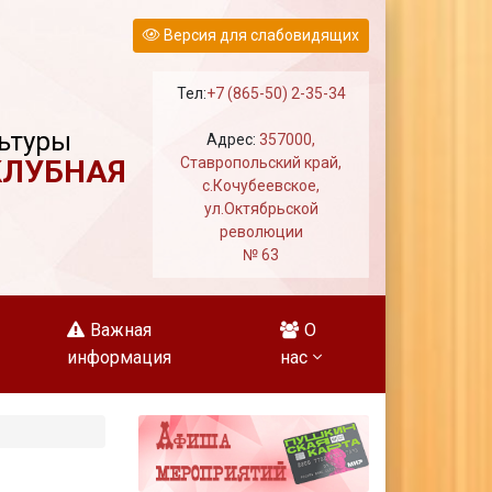
Версия для слабовидящих
Тел:
+7 (865-50) 2-35-34
ьтуры
Адрес:
357000,
КЛУБНАЯ
Ставропольский край,
с.Кочубеевское,
ул.Октябрьской
революции
№ 63
Важная
О
информация
нас