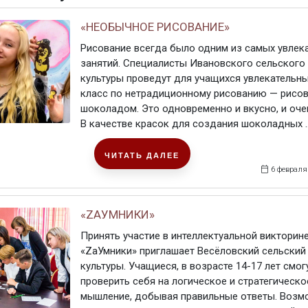
«НЕОБЫЧНОЕ РИСОВАНИЕ»
Рисование всегда было одним из самых увлек
занятий. Специалисты Ивановского сельского
культуры проведут для учащихся увлекательны
класс по нетрадиционному рисованию — рисо
шоколадом. Это одновременно и вкусно, и оче
В качестве красок для создания шоколадных ..
ЧИТАТЬ ДАЛЕЕ
6 февраля
«ZАУМНИКИ»
Принять участие в интеллектуальной викторин
«ZаУмники» приглашает Весёловский сельски
культуры. Учащиеся, в возрасте 14-17 лет смог
проверить себя на логическое и стратегическо
мышление, добывая правильные ответы. Возм