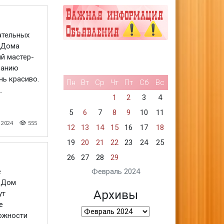
ательных
 Дома
й мастер-
ванию
нь красиво.
Пн
Вт
Ср
Чт
Пт
Сб
Вс
.
1
2
3
4
5
6
7
8
9
10
11
 2024
555
12
13
14
15
16
17
18
19
20
21
22
23
24
25
26
27
28
29
Февраль 2024
е
й Дом
Архивы
ут
е
Архивы
ожности