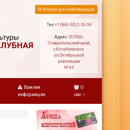
Версия для слабовидящих
Тел:
+7 (865-50) 2-35-34
ьтуры
Адрес:
357000,
КЛУБНАЯ
Ставропольский край,
с.Кочубеевское,
ул.Октябрьской
революции
№ 63
Важная
О
информация
нас