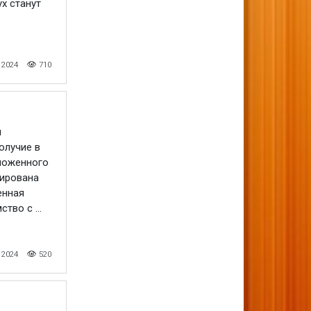
х станут
 2024
710
и
олучие в
дложенного
рирована
енная
тво с ...
 2024
520