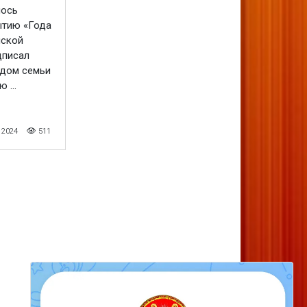
лось
ытию «Года
йской
дписал
одом семьи
 ...
 2024
511