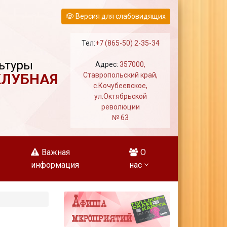
Версия для слабовидящих
Тел:
+7 (865-50) 2-35-34
ьтуры
Адрес:
357000,
КЛУБНАЯ
Ставропольский край,
с.Кочубеевское,
ул.Октябрьской
революции
№ 63
Важная
О
информация
нас