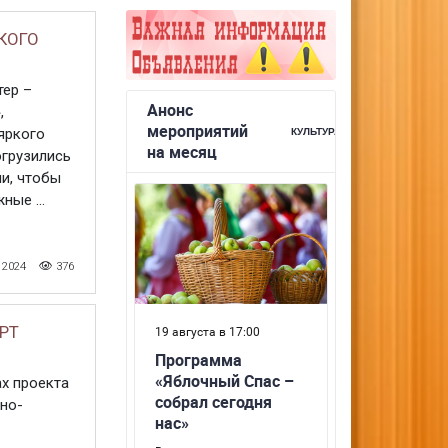
КОГО
тер –
,
яркого
огрузились
ми, чтобы
ные ...
 2024
376
РТ
х проекта
но-