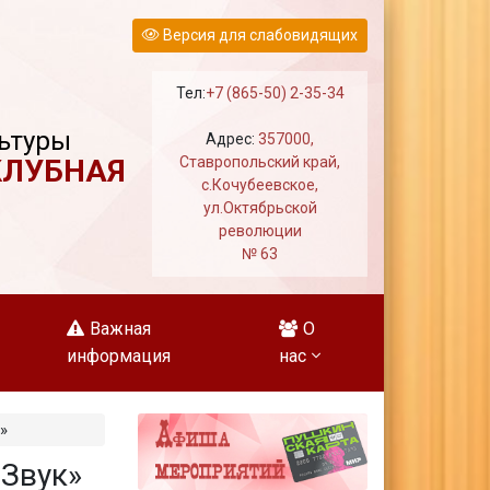
Версия для слабовидящих
Тел:
+7 (865-50) 2-35-34
ьтуры
Адрес:
357000,
КЛУБНАЯ
Ставропольский край,
с.Кочубеевское,
ул.Октябрьской
революции
№ 63
Важная
О
информация
нас
»
«Звук»