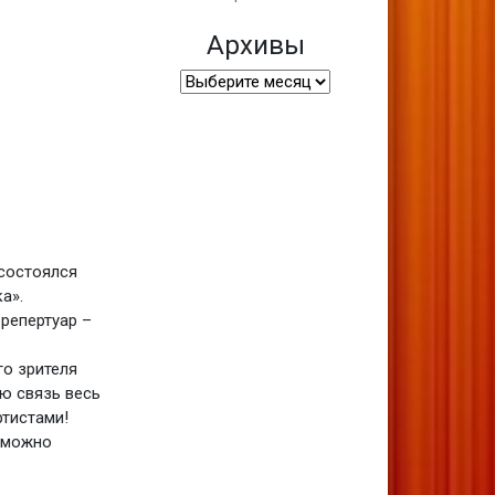
Архивы
Архивы
 состоялся
а».
репертуар –
го зрителя
ю связь весь
ртистами!
о можно