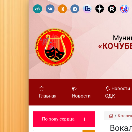
Муни
«КОЧУБ
Новости
Главная
Новости
СДК
/
Колле
По зову сердца
Вокал