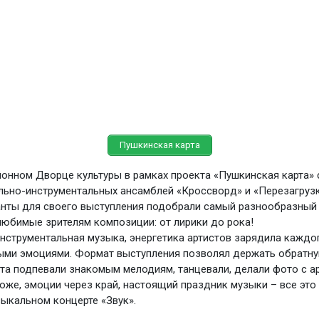
Пушкинская карта
йонном Дворце культуры в рамках проекта «Пушкинская карта»
льно-инструментальных ансамблей «Кроссворд» и «Перезагрузк
нты для своего выступления подобрали самый разнообразный 
любимые зрителям композиции: от лирики до рока!
инструментальная музыка, энергетика артистов зарядила каждо
ми эмоциями. Формат выступления позволял держать обратну
ята подпевали знакомым мелодиям, танцевали, делали фото с а
оже, эмоции через край, настоящий праздник музыки – все эт
зыкальном концерте «Звук».