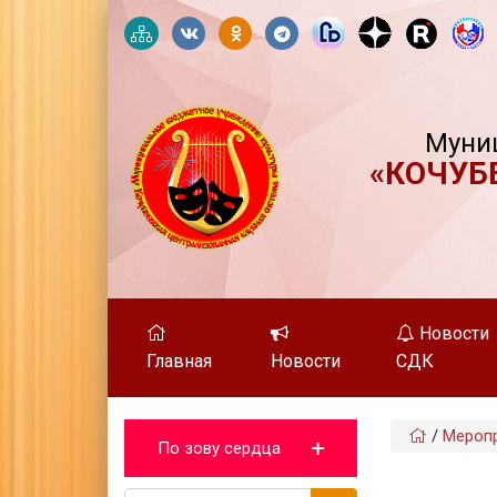
Муни
«КОЧУБ
Новости
Главная
Новости
СДК
/
Мероп
По зову сердца