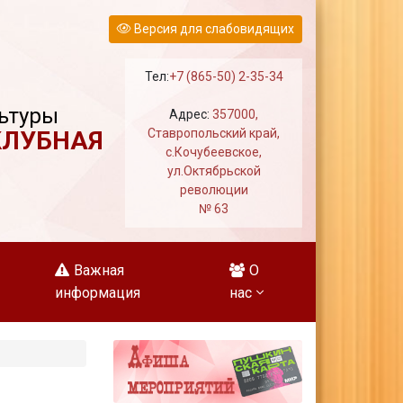
Версия для слабовидящих
Тел:
+7 (865-50) 2-35-34
ьтуры
Адрес:
357000,
КЛУБНАЯ
Ставропольский край,
с.Кочубеевское,
ул.Октябрьской
революции
№ 63
Важная
О
информация
нас