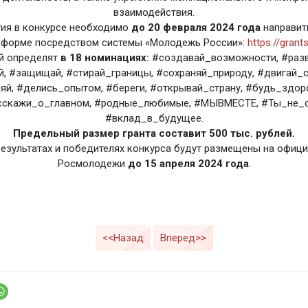
взаимодействия.
тия в конкурсе необходимо
до 20 февраля 2024 года
направить
 форме посредством системы «Молодежь России»:
https://grant
й определят
в 18 номинациях:
#создавай_возможности, #разв
, #защищай, #стирай_границы, #сохраняй_природу, #двигай_
яй, #делись_опытом, #береги, #открывай_страну, #будь_здоро
сскажи_о_главном, #родные_любимые, #МЫВМЕСТЕ, #Ты_не_о
#вклад_в_будущее.
Предельный размер гранта составит 500 тыс. рублей.
результатах и победителях конкурса будут размещены на офици
Росмолодежи
до 15 апреля 2024 года
.
<<Назад
Вперед>>