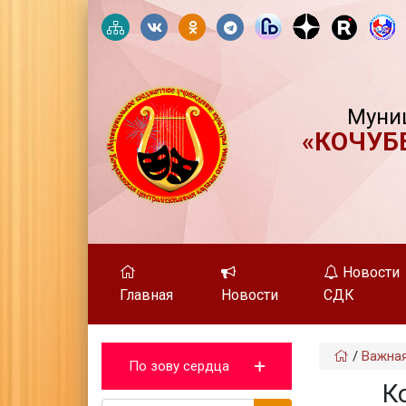
Муни
«КОЧУБ
Новости
Главная
Новости
СДК
/
Важна
По зову сердца
К