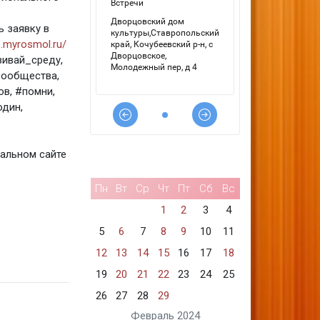
 заявку в
s.myrosmol.ru/
ивай_среду,
сообщества,
в, #помни,
дин,
альном сайте
Пн
Вт
Ср
Чт
Пт
Сб
Вс
1
2
3
4
5
6
7
8
9
10
11
12
13
14
15
16
17
18
19
20
21
22
23
24
25
26
27
28
29
Февраль 2024