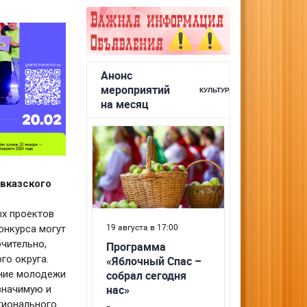
вказского
х проектов
онкурса могут
чительно,
го округа.
ение молодежи
значимую и
гионального