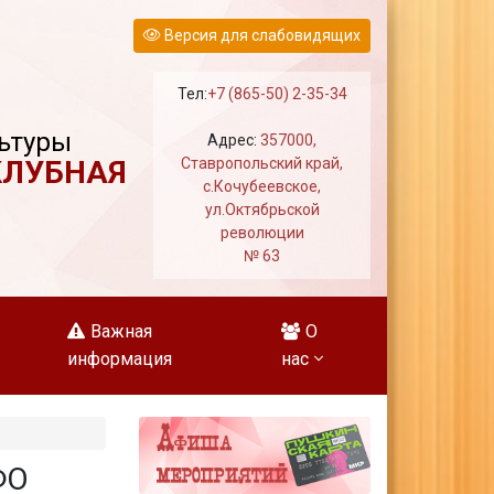
Версия для слабовидящих
Тел:
+7 (865-50) 2-35-34
ьтуры
Адрес:
357000,
КЛУБНАЯ
Ставропольский край,
с.Кочубеевское,
ул.Октябрьской
революции
№ 63
Важная
О
информация
нас
ФО