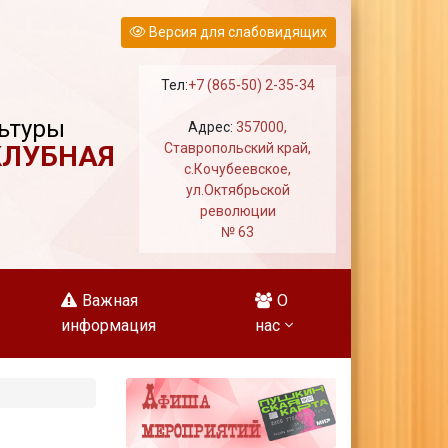
Версия для слабовидящих
Тел:
+7 (865-50) 2-35-34
ьтуры
Адрес:
357000,
КЛУБНАЯ
Ставропольский край,
с.Кочубеевское,
ул.Октябрьской
революции
№ 63
Важная
О
информация
нас