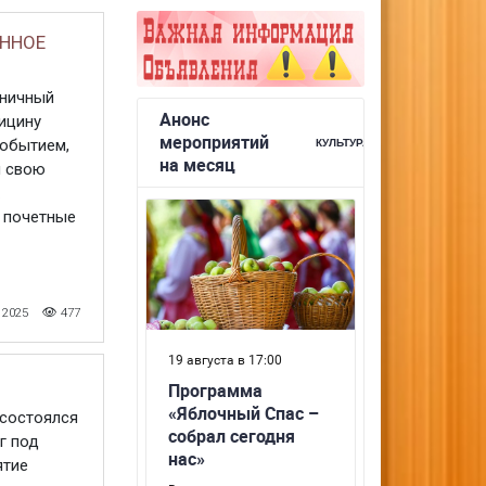
ЁННОЕ
дничный
ицину
событием,
л свою
 почетные
 2025
477
 состоялся
г под
ятие